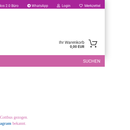
os 2.0 Büro
WhatsApp
Login
Merkzettel
-Mail
Ihr Warenkorb
0,00 EUR
asswort
SUCHEN
to erstellen
swort vergessen?
 Cottbus gezogen.
tagram
bekannt.