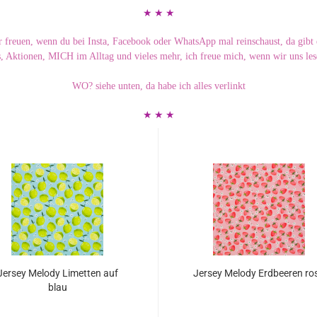
★ ★ ★ ​
 freuen, wenn du bei Insta, Facebook oder WhatsApp mal reinschaust, da gibt
, Aktionen, MICH im Alltag und vieles mehr, ich freue mich, wenn wir uns les
WO? siehe unten, da habe ich alles verlinkt
★ ★ ★ ​
Jer­sey Me­lo­dy Li­met­ten auf
Jer­sey Me­lo­dy Erd­bee­ren ro
blau